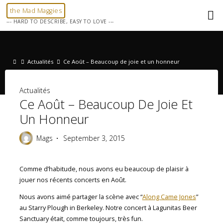
Skip
the Mad Maggies
to
--- HARD TO DESCRIBE, EASY TO LOVE ---
content
Home
Actualités
Ce Août – Beaucoup de joie et un honneur
Actualités
Ce Août – Beaucoup De Joie Et
Un Honneur
Mags
September 3, 2015
Comme d’habitude, nous avons eu beaucoup de plaisir à
jouer nos récents concerts en Août.
Nous avons aimé partager la scène avec “
Along Came Jones
”
au Starry Plough in Berkeley. Notre concert à Lagunitas Beer
Sanctuary était, comme toujours, très fun.