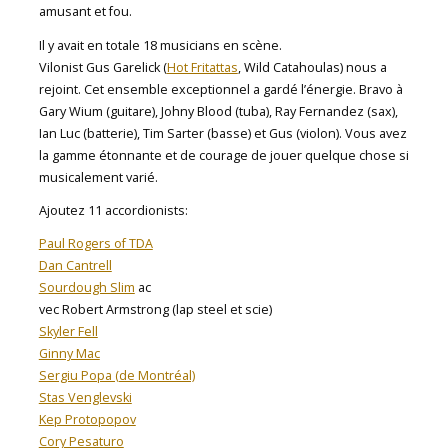
amusant et fou.
Il y avait en totale 18 musicians en scène.
Vilonist Gus Garelick (
Hot Fritattas
, Wild Catahoulas) nous a
rejoint. Cet ensemble exceptionnel a gardé l’énergie. Bravo à
Gary Wium (guitare), Johny Blood (tuba), Ray Fernandez (sax),
Ian Luc (batterie), Tim Sarter (basse) et Gus (violon). Vous avez
la gamme étonnante et de courage de jouer quelque chose si
musicalement varié.
Ajoutez 11 accordionists:
Paul Rogers of TDA
Dan Cantrell
Sourdough Slim
ac
vec Robert Armstrong (lap steel et scie)
Skyler Fell
Ginny Mac
Sergiu Popa (de Montréal)
Stas Venglevski
Kep Protopopov
Cory Pesaturo