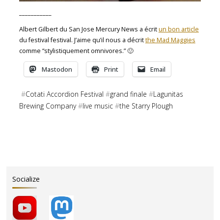
___________
Albert Gilbert du San Jose Mercury News a écrit
un bon article
du festival festival. J’aime qu’il nous a décrit
the Mad Maggies
comme “stylistiquement omnivores.” 🙂
Mastodon
Print
Email
#
Cotati Accordion Festival
#
grand finale
#
Lagunitas
Brewing Company
#
live music
#
the Starry Plough
Socialize