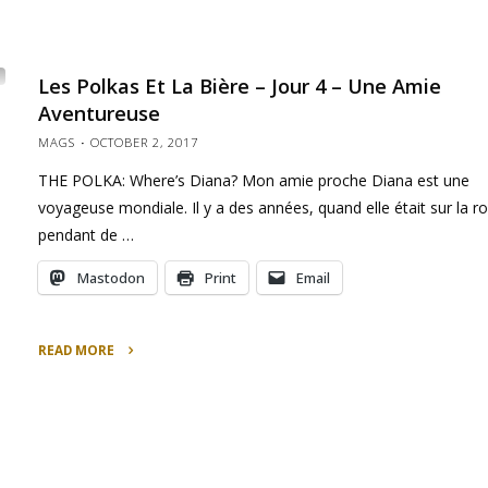
Les Polkas Et La Bière – Jour 4 – Une Amie
Aventureuse
MAGS
OCTOBER 2, 2017
THE POLKA: Where’s Diana? Mon amie proche Diana est une
voyageuse mondiale. Il y a des années, quand elle était sur la r
pendant de …
Mastodon
Print
Email
READ MORE
"Les
Polkas
et
La
Bière