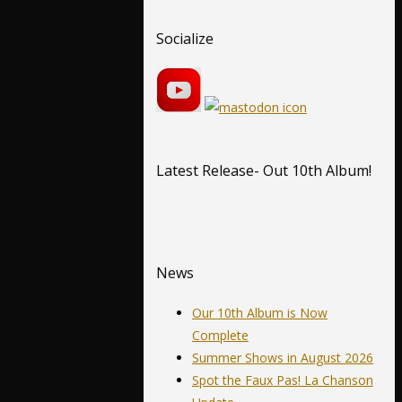
Socialize
Latest Release- Out 10th Album!
News
Our 10th Album is Now
Complete
Summer Shows in August 2026
Spot the Faux Pas! La Chanson