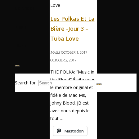
Calendar
Les Polkas Et La
News
Bière -Jour 3 –
Tuba Love
Music
MAGS
OCTOBER 1, 2017
OCTOBER 2, 2017
THE POLKA: “Music in
the Blood” Écrite pour
Search for:
le membre original et
fidèle de Mad Ms,
Johny Blood. JB est
avec nous depuis le
tout …
Mastodon