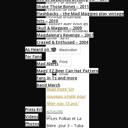
notre 15e année de
Shake Those Bones – 2011
création de belle
Flashbacks – the Mad Maggies play vintage
musique ensemble.
hits – 2010
Célébrez avec nous en
Skull & Magpies – 2009
profitant d’un nouveau
Magdalena’s Revenge – 2007
single. “All in …
Crazed & Enthused – 2004
As Heard on TV
Mastodon
for Fans
Print
Mad Alerts
Mags’ EZ Beer Can Hat Pattern
Email
Fans in Ts and more
Band Merch
Read more
"Un
nouveau single pour
Media
fêter nos 15 ans"
Press Kit
ACTUALITÉS
Videos
Photos