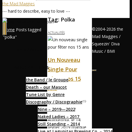
the Mad Maggies
--- hard to describe, easy to love ---
Tag:
Polka
©2004-2026 the
Home
Posts tagged
ACTUALITÉS
Mad Maggies /
"polka"
Squeezin' Diva
Home / Accueil
Music / BMI
Un Nouveau
About / À Propos
Single Pour
Fêter Nos 15
the Band / le Groupe
Death – our Mascot
Ans
Tune List by Genre
Discography / Discographie
MAGS
FEBRUARY 14, 2019
Nine – 2019—2022
FEBRUARY 14, 2019
Naked Ladies – 2017
Aujourd’hui, le 14
Still Standing – 2014
février 2019 marque
Live at Lagunitas Brewing Co. – 2014